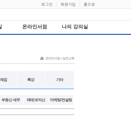
로그인
회원가입
홈으로
실
온라인서점
나의 강의실
온라인서점 > 실전교육
제집
특강
기타
부동산 세무
재테크/자산
마케팅/컨설팅