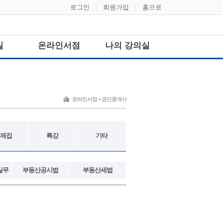
로그인
회원가입
홈으로
실
온라인서점
나의 강의실
온라인서점 > 공인중개사
제집
특강
기타
실무
부동산공시법
부동산세법