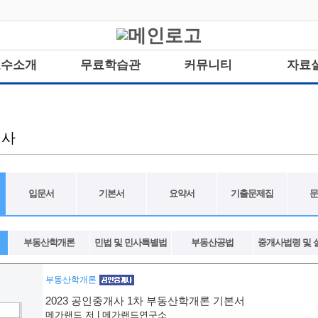
교수소개
무료학습관
커뮤니티
자료
개사
입문서
기본서
요약서
기출문제집
문
부동산학개론
민법 및 민사특별법
부동산공법
중개사법령 및 
부동산학개론
2023 공인중개사 1차 부동산학개론 기본서
메가랜드 저 | 메가랜드연구소